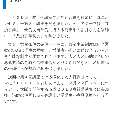
１月２５日、本部会議室で若年組合員を対象に、ユニオ
ンセミナー第３回講座を開きました。今回のテーマは「共
済事業」。全労災自治労共済大阪府支部の新井さんを講師
に、「共済事業制度」を学びました。
賃金・労働条件の確保とともに、共済事業制度は組合運
動のいわば「車の両輪」。労働者が互いに助け合うからこ
そ可能な制度が用意されています。人と人との助け合いで
ある共済の意義や労働組合がとりくむ目的など、若い世代
の受講生らが熱心に耳を傾けました。
次回の第４回講座では多様化する人権課題として、テー
マに「ＬＧＢＴ」をとりあげます。２月２２日（木）にヴ
ィアーレ大阪で開催する市職２０１８春闘講演集会に参加
後、講師の仲岡しゅん弁護士と受講生が意見交換を行う予
定です。